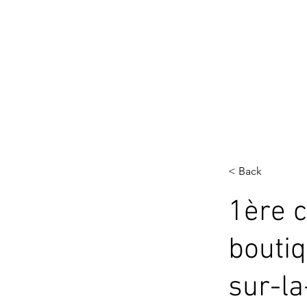
< Back
1ère c
boutiq
sur-l